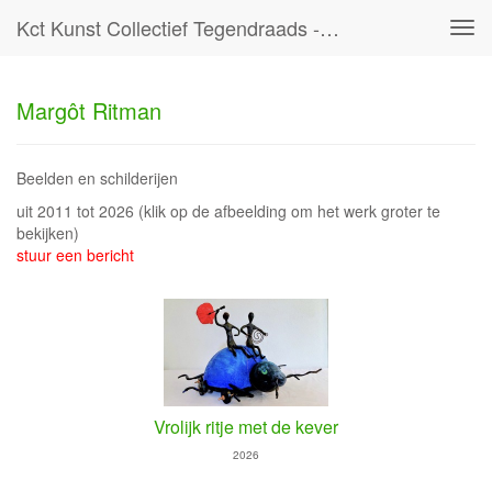
Kct Kunst Collectief Tegendraads - Margôt Ritman
Tog
navi
Margôt Ritman
Beelden en schilderijen
uit 2011 tot 2026
(klik op de afbeelding om het werk groter te
bekijken)
stuur een bericht
Vrolijk ritje met de kever
2026