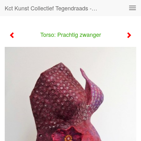
Kct Kunst Collectief Tegendraads - Torso: Prachtig Zwanger
Tog
navi
Torso: Prachtig zwanger