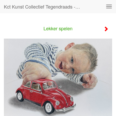
Kct Kunst Collectief Tegendraads - Lekker Spelen
Tog
navi
Lekker spelen