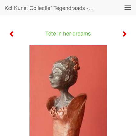
Kct Kunst Collectief Tegendraads - Tété In Her Dreams
Tog
navi
Tété in her dreams